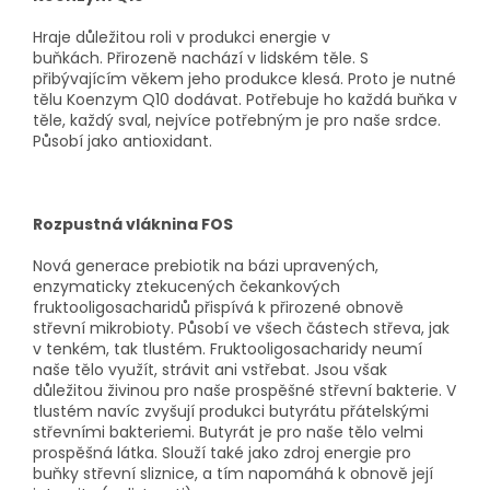
Hraje důležitou roli v produkci energie v
buňkách. Přirozeně nachází v lidském těle. S
přibývajícím věkem jeho produkce klesá. Proto je nutné
tělu Koenzym Q10 dodávat. Potřebuje ho každá buňka v
těle, každý sval, nejvíce potřebným je pro naše srdce.
Působí jako antioxidant.
Rozpustná vláknina FOS
Nová generace prebiotik na bázi upravených,
enzymaticky ztekucených čekankových
fruktooligosacharidů přispívá k přirozené obnově
střevní mikrobioty. Působí ve všech částech střeva, jak
v tenkém, tak tlustém. Fruktooligosacharidy neumí
naše tělo využít, strávit ani vstřebat. Jsou však
důležitou živinou pro naše prospěšné střevní bakterie. V
tlustém navíc zvyšují produkci butyrátu přátelskými
střevními bakteriemi. Butyrát je pro naše tělo velmi
prospěšná látka. Slouží také jako zdroj energie pro
buňky střevní sliznice, a tím napomáhá k obnově její