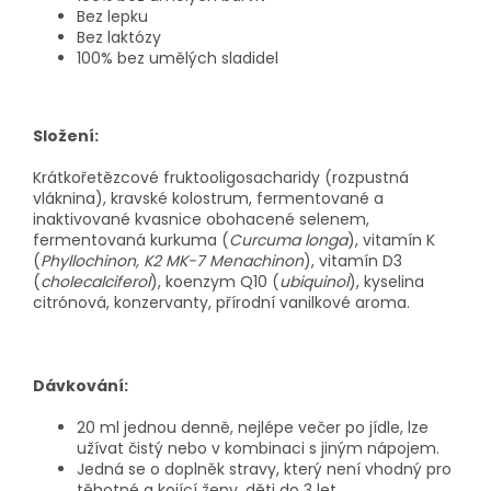
Bez lepku
Bez laktózy
100% bez umělých sladidel
Složení:
Krátkořetězcové fruktooligosacharidy (rozpustná
vláknina), kravské kolostrum, fermentované a
inaktivované kvasnice obohacené selenem,
fermentovaná kurkuma (
Curcuma longa
), vitamín K
(
Phyllochinon, K2 MK-7 Menachinon
), vitamín D3
(
cholecalciferol
), koenzym Q10 (
ubiquinol
), kyselina
citrónová, konzervanty, přírodní vanilkové aroma.
Dávkování:
20 ml jednou denně, nejlépe večer po jídle, lze
užívat čistý nebo v kombinaci s jiným nápojem.
Jedná se o doplněk stravy, který není vhodný pro
těhotné a kojící ženy, děti do 3 let.