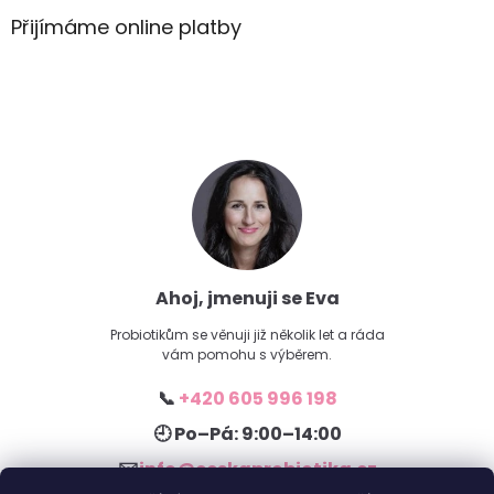
Přijímáme online platby
Ahoj, jmenuji se Eva
Probiotikům se věnuji již několik let a ráda
vám pomohu s výběrem.
📞
+420 605 996 198
🕘 Po–Pá: 9:00–14:00
✉️
info@ceskaprobiotika.cz