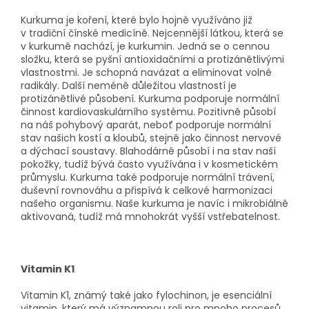
Kurkuma je koření, které bylo hojně využíváno již
v tradiční čínské medicíně. Nejcennější látkou, která se
v kurkumě nachází, je kurkumin. Jedná se o cennou
složku, která se pyšní antioxidačními a protizánětlivými
vlastnostmi. Je schopná navázat a eliminovat volné
radikály. Další neméně důležitou vlastností je
protizánětlivé působení. Kurkuma podporuje normální
činnost kardiovaskulárního systému. Pozitivně působí
na náš pohybový aparát, neboť podporuje normální
stav našich kostí a kloubů, stejně jako činnost nervové
a dýchací soustavy. Blahodárně působí i na stav naší
pokožky, tudíž bývá často využívána i v kosmetickém
průmyslu. Kurkuma také podporuje normální trávení,
duševní rovnováhu a přispívá k celkové harmonizaci
našeho organismu. Naše kurkuma je navíc i mikrobiálně
aktivovaná, tudíž má mnohokrát vyšší vstřebatelnost.
Vitamin K1
Vitamin K1, známý také jako fylochinon, je esenciální
vitamin, který má významnou roli pro mnoho procesů