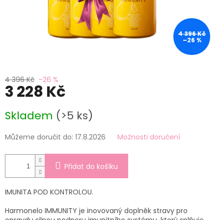
4 396 Kč
–26 %
4 396 Kč
–26 %
3 228 Kč
Měrná
Skladem
(>5 ks)
cena:
Můžeme doručit do:
17.8.2026
Možnosti doručení
Přidat do košíku
IMUNITA POD KONTROLOU.
Harmonelo IMMUNITY je inovovaný doplněk stravy pro