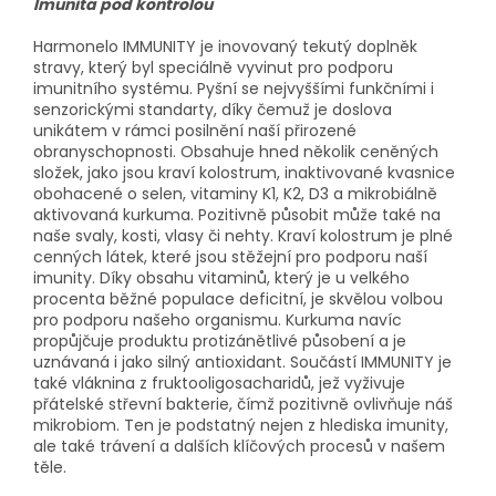
Imunita pod kontrolou
Harmonelo IMMUNITY je inovovaný tekutý doplněk
stravy, který byl speciálně vyvinut pro podporu
imunitního systému. Pyšní se nejvyššími funkčními i
senzorickými standarty, díky čemuž je doslova
unikátem v rámci posilnění naší přirozené
obranyschopnosti. Obsahuje hned několik ceněných
složek, jako jsou kraví kolostrum, inaktivované kvasnice
obohacené o selen, vitaminy K1, K2, D3 a mikrobiálně
aktivovaná kurkuma. Pozitivně působit může také na
naše svaly, kosti, vlasy či nehty. Kraví kolostrum je plné
cenných látek, které jsou stěžejní pro podporu naší
imunity. Díky obsahu vitaminů, který je u velkého
procenta běžné populace deficitní, je skvělou volbou
pro podporu našeho organismu. Kurkuma navíc
propůjčuje produktu protizánětlivé působení a je
uznávaná i jako silný antioxidant. Součástí IMMUNITY je
také vláknina z fruktooligosacharidů, jež vyživuje
přátelské střevní bakterie, čímž pozitivně ovlivňuje náš
mikrobiom. Ten je podstatný nejen z hlediska imunity,
ale také trávení a dalších klíčových procesů v našem
těle.