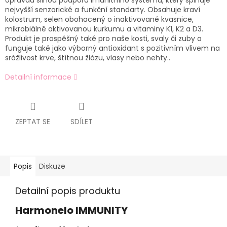
opravdu silnou podporu imunitního systému, který splňuje
nejvyšší senzorické a funkční standarty. Obsahuje kraví
kolostrum, selen obohacený o inaktivované kvasnice,
mikrobiálně aktivovanou kurkumu a vitaminy K1, K2 a D3.
Produkt je prospěšný také pro naše kosti, svaly či zuby a
funguje také jako výborný antioxidant s pozitivním vlivem na
srážlivost krve, štítnou žlázu, vlasy nebo nehty..
Detailní informace
ZEPTAT SE
SDÍLET
Popis
Diskuze
Detailní popis produktu
Harmonelo IMMUNITY