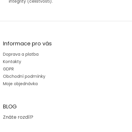
integrity (celistvosti).
Z
á
p
a
Informace pro vás
t
Doprava a platba
í
Kontakty
GDPR
Obchodní podmínky
Moje objednávka
BLOG
Znáte rozdíl?