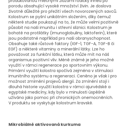
produkovanou mléčnými žlázami rodičky ihned po
porodu obsahující vysoké množství živin. Je doslova
životně důležité pro přežití všech novorozených savců.
Kolostrum se pyšní unikátním složením, díky čemuž
některé studie poukazují na to, že může velmi pozitivně
působit na naši imunitu i střevní sliznici. Kolostrum je
bohaté na protilátky (imunoglobuliny, laktoferin), které
jsou podstatné například pro naši obranyschopnost.
Obsahuje také růstové faktory (IGF-1, TGF-A, TGF-B či
EGF) a některé vitaminy a minerální látky. Lze ho
považovat za funkční látku, která může mít na náš
organismus pozitivní vliv. Méně známé je jeho možné
využití v rámci regenerace po sportovním výkonu.
Primární využití kolostra spočívá zejména v stimulaci
imunitního systému a regeneraci. Ceněno je však i pro
možnost zmírnění projevů alergií. Za zmínění stojí i
dlouhá historie využití kolostra v rámci ajurvédské a
egyptské medicíny, kdy bylo v minulosti úspěšně
užíváno jako pomoc při chronických onemocněních.
V produktu se vyskytuje kolostrum kravské.
Mikrobiálně aktivovaná kurkuma