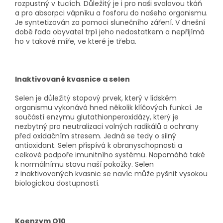
rozpustný v tucích. Důležitý je i pro naši svalovou tkáň
a pro absorpci vápníku a fosforu do našeho organismu.
Je syntetizován za pomoci slunečního záření. V dnešní
době řada obyvatel trpí jeho nedostatkem a nepřijímá
ho v takové míře, ve které je třeba.
Inaktivované kvasnice a selen
Selen je důležitý stopový prvek, který v lidském
organismu vykonává hned několik klíčových funkcí. Je
součástí enzymu glutathionperoxidázy, který je
nezbytný pro neutralizaci volných radikálů a ochrany
před oxidačním stresem. Jedná se tedy o silný
antioxidant. Selen přispívá k obranyschopnosti a
celkové podpoře imunitního systému. Napomáhá také
k normálnímu stavu naší pokožky. Selen
z inaktivovaných kvasnic se navíc může pyšnit vysokou
biologickou dostupností.
Koenzym Q10