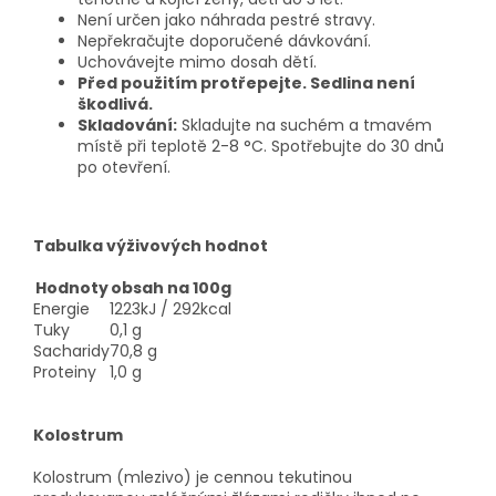
Není určen jako náhrada pestré stravy.
Nepřekračujte doporučené dávkování.
Uchovávejte mimo dosah dětí.
Před použitím protřepejte. Sedlina není
škodlivá.
Skladování:
Skladujte na suchém a tmavém
místě při teplotě 2-8 °C. Spotřebujte do 30 dnů
po otevření.
Tabulka výživových hodnot
Hodnoty
obsah na 100g
Energie
1223kJ / 292kcal
Tuky
0,1 g
Sacharidy
70,8 g
Proteiny
1,0 g
Kolostrum
Kolostrum (mlezivo) je cennou tekutinou