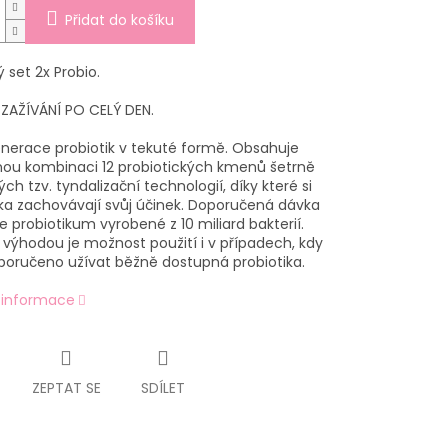
Přidat do košíku
 set 2x Probio.
ZAŽÍVÁNÍ PO CELÝ DEN.
nerace probiotik v tekuté formě. Obsahuje
nou kombinaci 12 probiotických kmenů šetrně
ch tzv. tyndalizační technologií, díky které si
ika zachovávají svůj účinek. Doporučená dávka
 probiotikum vyrobené z 10 miliard bakterií.
 výhodou je možnost použití i v případech, kdy
poručeno užívat běžně dostupná probiotika.
í informace
ZEPTAT SE
SDÍLET