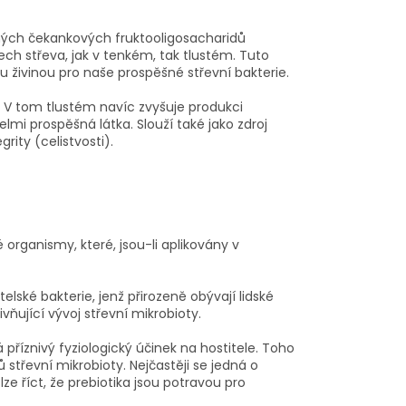
ných čekankových fruktooligosacharidů
ech střeva, jak v tenkém, tak tlustém. Tuto
ou živinou pro naše prospěšné střevní bakterie.
 V tom tlustém navíc zvyšuje produkci
elmi prospěšná látka. Slouží také jako zdroj
rity (celistvosti).
organismy, které, jsou-li aplikovány v
lské bakterie, jenž přirozeně obývají lidské
ivňující vývoj střevní mikrobioty.
 příznivý fyziologický účinek na hostitele. Toho
 střevní mikrobioty. Nejčastěji se jedná o
ze říct, že prebiotika jsou potravou pro