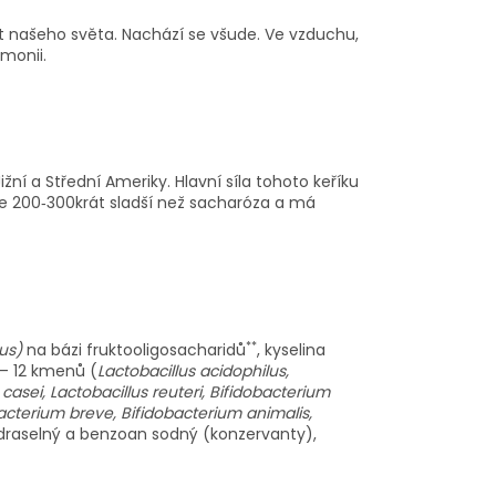
st našeho světa. Nachází se všude. Ve vzduchu,
rmonii.
žní a Střední Ameriky. Hlavní síla tohoto keříku
a je 200‑300krát sladší než sacharóza a má
**
us)
na bázi fruktooligosacharidů
, kyselina
a – 12 kmenů (
Lactobacillus acidophilus,
casei, Lactobacillus reuteri, Bifidobacterium
bacterium breve, Bifidobacterium animalis,
draselný a benzoan sodný (konzervanty),