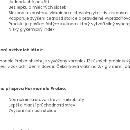
Jednoduché použití
Bez lepku a mléčných složek
Slazeno rozpustnou vlákninou a steviol-glykosidy získanými z 
Podporuje zvýšení četnosti stolice a pravidelné vyprazdňov
Produkt je posílen čistým inulinem, který vytváří silný synergi
Nízký glykemický index
ení aktivních látek:
onelo Probio obsahuje vyvážený komplex 12 různých probiotický
erií v základní denní dávce. Čekanková vláknina 2,7 g v denní dá
u přispívá Harmonelo Probio:
Normálnímu stavu střevní mikrobioty
Lepší a hladší průchodnosti střev
Zvýšení četnosti stolice