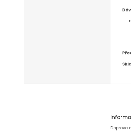
Dáv
Pře
Skla
Z
á
p
a
t
Informa
í
Doprava a