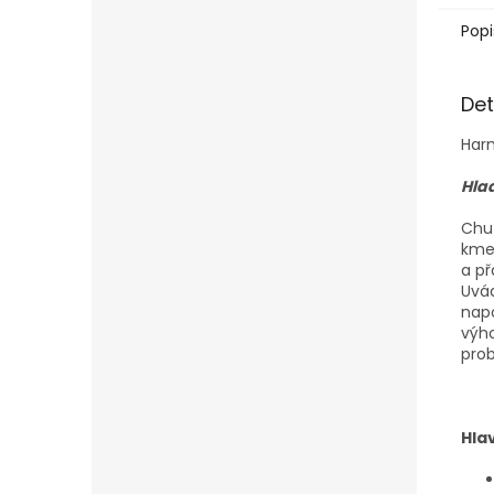
Popi
Det
Har
Hlad
Chut
kmen
a př
Uvád
napo
výho
prob
Hla