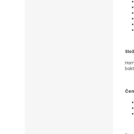
Slož
Harm
bakt
Čem