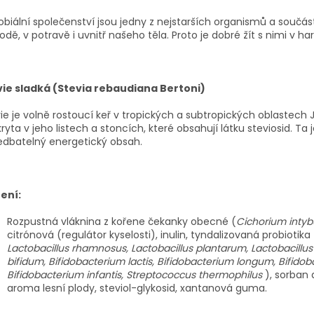
obiální společenství jsou jedny z nejstarších organismů a součá
odě, v potravě i uvnitř našeho těla. Proto je dobré žít s nimi v ha
vie sladká (Stevia rebaudiana Bertoni)
ie je volně rostoucí keř v tropických a subtropických oblastech Ji
kryta v jeho listech a stoncích, které obsahují látku steviosid. T
edbatelný energetický obsah.
ení:
Rozpustná vláknina z kořene čekanky obecné (
Cichorium intyb
citrónová (regulátor kyselosti), inulin, tyndalizovaná probiotik
Lactobacillus rhamnosus, Lactobacillus plantarum, Lactobacillus 
bifidum, Bifidobacterium lactis, Bifidobacterium longum, Bifido
Bifidobacterium infantis, Streptococcus thermophilus
), sorban 
aroma lesní plody, steviol-glykosid, xantanová guma.