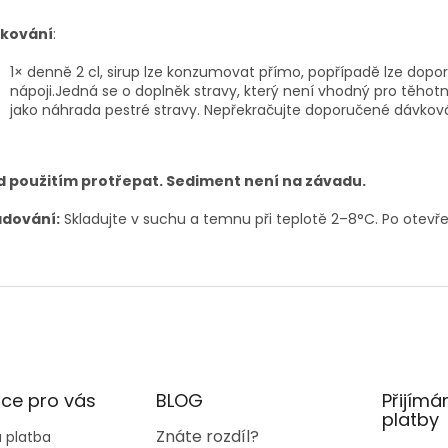
kování
:
1× denně 2 cl, sirup lze konzumovat přímo, popřípadě lze dopo
nápoji.Jedná se o doplněk stravy, který není vhodný pro těhotné 
jako náhrada pestré stravy. Nepřekračujte doporučené dávková
d použitím protřepat. Sediment není na závadu.
dování:
Skladujte v suchu a temnu při teplotě 2–8°C. Po otevře
ce pro vás
BLOG
Přijímá
platby
Znáte rozdíl?
 platba