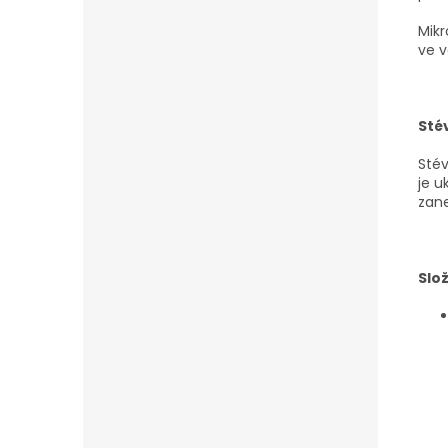
Mikr
ve v
Sté
Stév
je u
zan
Slož