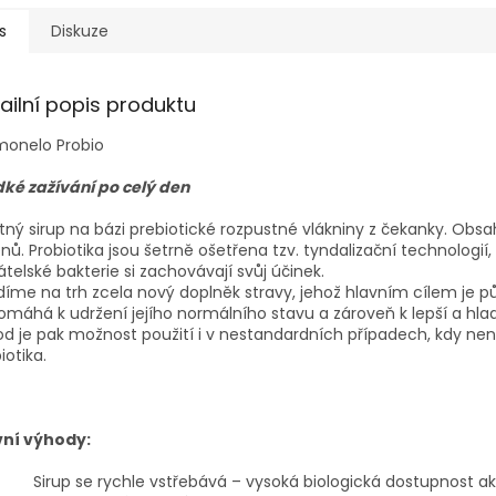
s
Diskuze
ailní popis produktu
monelo Probio
ké zažívání po celý den
ný sirup na bázi prebiotické rozpustné vlákniny z čekanky. Obs
ů. Probiotika jsou šetrně ošetřena tzv. tyndalizační technologií
átelské bakterie si zachovávají svůj účinek.
íme na trh zcela nový doplněk stravy, jehož hlavním cílem je pů
máhá k udržení jejího normálního stavu a zároveň k lepší a hlad
d je pak možnost použití i v nestandardních případech, kdy n
iotika.
vní výhody:
Sirup se rychle vstřebává – vysoká biologická dostupnost akt