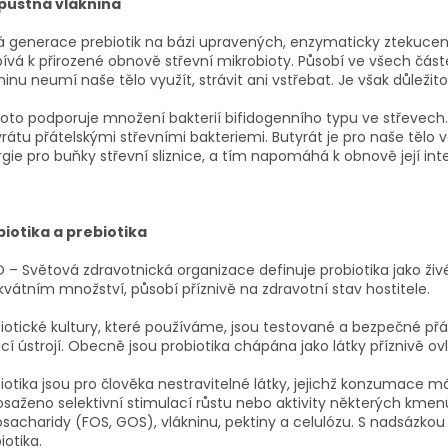
pustná vláknina
 generace prebiotik na bázi upravených, enzymaticky ztekuce
pívá k přirozené obnově střevní mikrobioty. Působí ve všech část
ninu neumí naše tělo využít, strávit ani vstřebat. Je však důležit
to podporuje množení bakterií bifidogenního typu ve střevech.
rátu přátelskými střevními bakteriemi. Butyrát je pro naše tělo v
gie pro buňky střevní sliznice, a tím napomáhá k obnově její integ
biotika a prebiotika
– Světová zdravotnická organizace definuje probiotika jako živé 
vátním množství, působí příznivě na zdravotní stav hostitele.
iotické kultury, které používáme, jsou testované a bezpečné přáte
icí ústrojí. Obecně jsou probiotika chápána jako látky příznivě ovl
iotika jsou pro člověka nestravitelné látky, jejichž konzumace má
osaženo selektivní stimulací růstu nebo aktivity některých kmenů
osacharidy (FOS, GOS), vlákninu, pektiny a celulózu. S nadsázkou l
iotika.