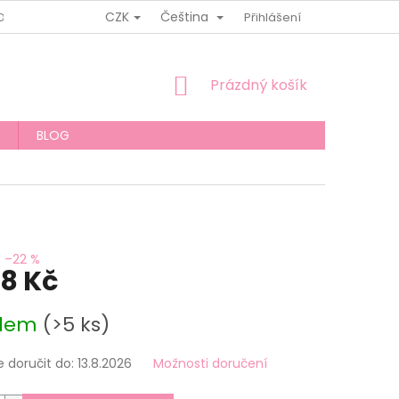
CZK
Čeština
ODMÍNKY
MOJE OBJEDNÁVKA
Přihlášení
NÁKUPNÍ
Prázdný košík
KOŠÍK
BLOG
–22 %
98 Kč
adem
(>5 ks)
doručit do:
13.8.2026
Možnosti doručení