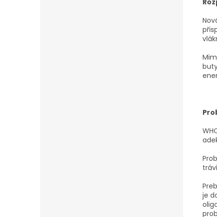
Roz
Nová
přis
vlák
Mimo
buty
ener
Pro
WHO 
adek
Prob
tráv
Preb
je d
olig
prob