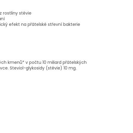
rostliny stévie
ání
cký efekt na přátelské střevní bakterie
ch kmenů* v počtu 10 miliard přátelských
vce. Steviol-glykosidy (stévie) 10 mg.