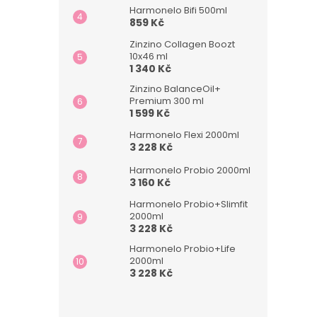
n
Harmonelo Bifi 500ml
e
859 Kč
l
Zinzino Collagen Boozt
10x46 ml
1 340 Kč
Zinzino BalanceOil+
Premium 300 ml
1 599 Kč
Harmonelo Flexi 2000ml
3 228 Kč
Harmonelo Probio 2000ml
3 160 Kč
Harmonelo Probio+Slimfit
2000ml
3 228 Kč
Harmonelo Probio+Life
2000ml
3 228 Kč