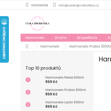
Přejít
605996198
info@ceskaprobiotika.cz
na
obsah
Harmonelo
Zinzino
SimpleBiotix
Z
Domů
Harmonelo
Harmonelo Probio 1000
P
Har
o
s
Top 10 produktů
t
r
Harmonelo Relax 500ml
a
859 Kč
n
Harmonelo Probio 500ml
n
859 Kč
í
p
Harmonelo Lacto 500ml
859 Kč
a