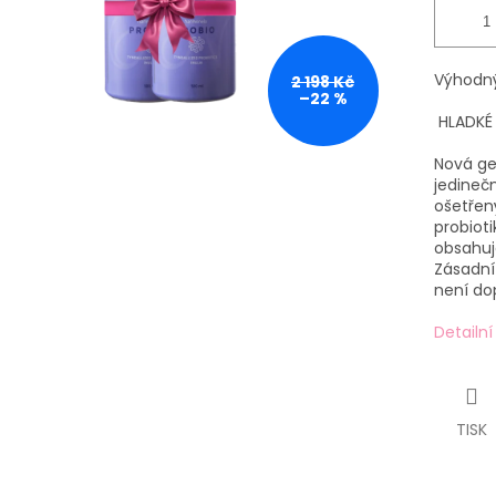
Výhodný
2 198 Kč
–22 %
HLADKÉ 
Nová ge
jedineč
ošetřený
probiot
obsahuje
Zásadní
není do
Detailn
TISK