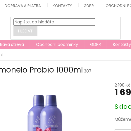
DOPRAVA A PLATBA
KONTAKTY
GDPR
OBCHODNÍ P
HLEDAT
dravá střeva
Obchodní podmínky
GDPR
Kontakty
ml
monelo Probio 1000ml
387
2 198 Kč
1 6
Měrná
Skl
cena:
Můžeme 