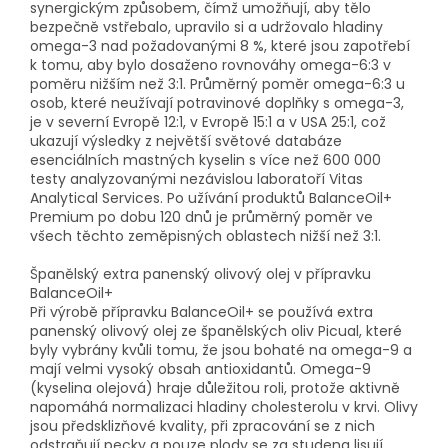
synergickým způsobem, čímž umožňují, aby tělo
bezpečně vstřebalo, upravilo si a udržovalo hladiny
omega-3 nad požadovanými 8 %, které jsou zapotřebí
k tomu, aby bylo dosaženo rovnováhy omega-6:3 v
poměru nižším než 3:1. Průměrný poměr omega-6:3 u
osob, které neužívají potravinové doplňky s omega-3,
je v severní Evropě 12:1, v Evropě 15:1 a v USA 25:1, což
ukazují výsledky z největší světové databáze
esenciálních mastných kyselin s více než 600 000
testy analyzovanými nezávislou laboratoří Vitas
Analytical Services. Po užívání produktů BalanceOil+
Premium po dobu 120 dnů je průměrný poměr ve
všech těchto zeměpisných oblastech nižší než 3:1.
Španělský extra panenský olivový olej v přípravku
BalanceOil+
Při výrobě přípravku BalanceOil+ se používá extra
panenský olivový olej ze španělských oliv Picual, které
byly vybrány kvůli tomu, že jsou bohaté na omega-9 a
mají velmi vysoký obsah antioxidantů. Omega-9
(kyselina olejová) hraje důležitou roli, protože aktivně
napomáhá normalizaci hladiny cholesterolu v krvi. Olivy
jsou předsklizňové kvality, při zpracování se z nich
odstraňují pecky a pouze plody se za studena lisují,