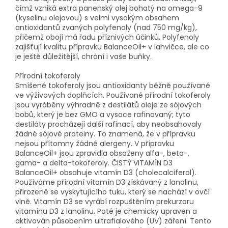
čímž vzniká extra panenský olej bohatý na omega-9
(kyselinu olejovou) s velmi vysokým obsahem
antioxidantů zvaných polyfenoly (nad 750 mg/kg),
přičemž obojí má řadu příznivých účinků. Polyfenoly
zajišťují kvalitu přípravku BalanceOil+ v lahvičce, ale co
je ještě důležitější, chrání i vaše buňky.
Přírodní tokoferoly
Smíšené tokoferoly jsou antioxidanty běžně používané
ve výživových doplňcích. Používané přírodní tokoferoly
jsou vyráběny výhradně z destilátů oleje ze sójových
bobů, který je bez GMO a vysoce rafinovaný; tyto
destiláty procházejí další rafinací, aby neobsahovaly
žádné sójové proteiny. To znamená, že v přípravku
nejsou přítomny žádné alergeny. V přípravku
BalanceOil+ jsou zpravidla obsaženy alfa-, beta-,
gama- a delta-tokoferoly. ČISTÝ VITAMÍN D3
BalanceOil+ obsahuje vitamín D3 (cholecalciferol).
Používáme přírodní vitamín D3 získávaný z lanolinu,
přirozeně se vyskytujícího tuku, který se nachází v ovčí
vlně. Vitamín D3 se vyrábí rozpuštěním prekurzoru
vitamínu D3 z lanolinu. Poté je chemicky upraven a
aktivován působením ultrafialového (UV) záření. Tento