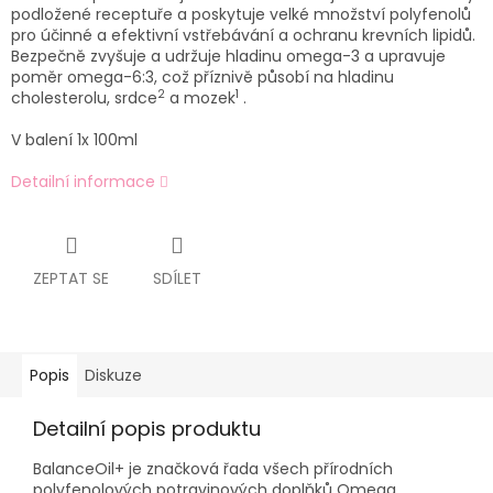
podložené receptuře a poskytuje velké množství polyfenolů
pro účinné a efektivní vstřebávání a ochranu krevních lipidů.
Bezpečně zvyšuje a udržuje hladinu omega-3 a upravuje
poměr omega-6:3, což příznivě působí na hladinu
2
1
cholesterolu, srdce
a mozek
.
V balení 1x 100ml
Detailní informace
ZEPTAT SE
SDÍLET
Popis
Diskuze
Detailní popis produktu
BalanceOil+ je značková řada všech přírodních
polyfenolových potravinových doplňků Omega