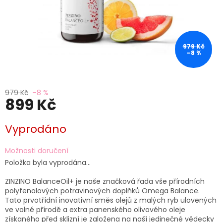
979 Kč
–8 %
979 Kč
–8 %
899 Kč
Měrná
Vyprodáno
cena:
Možnosti doručení
Položka byla vyprodána…
ZINZINO BalanceOil+ je naše značková řada vše přírodních
polyfenolových potravinových doplňků Omega Balance.
Tato prvotřídní inovativní směs olejů z malých ryb ulovených
ve volné přírodě a extra panenského olivového oleje
získaného před sklizní je založena na naší jedinečné vědecky