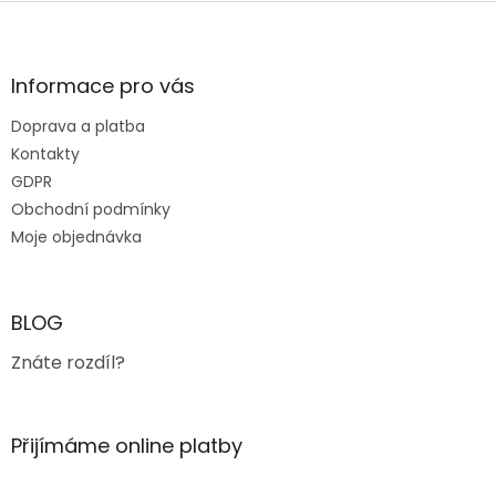
Z
á
p
a
Informace pro vás
t
Doprava a platba
í
Kontakty
GDPR
Obchodní podmínky
Moje objednávka
BLOG
Znáte rozdíl?
Přijímáme online platby