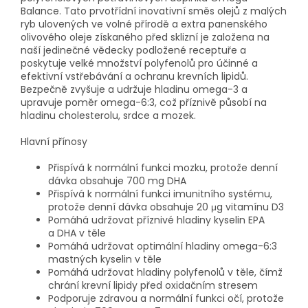
Balance. Tato prvotřídní inovativní směs olejů z malých
ryb ulovených ve volné přírodě a extra panenského
olivového oleje získaného před sklizní je založena na
naší jedinečné vědecky podložené receptuře a
poskytuje velké množství polyfenolů pro účinné a
efektivní vstřebávání a ochranu krevních lipidů.
Bezpečně zvyšuje a udržuje hladinu omega-3 a
upravuje poměr omega-6:3, což příznivě působí na
hladinu cholesterolu, srdce a mozek.
Hlavní přínosy
Přispívá k normální funkci mozku, protože denní
dávka obsahuje 700 mg DHA
Přispívá k normální funkci imunitního systému,
protože denní dávka obsahuje 20 μg vitamínu D3
Pomáhá udržovat příznivé hladiny kyselin EPA
a DHA v těle
Pomáhá udržovat optimální hladiny omega-6:3
mastných kyselin v těle
Pomáhá udržovat hladiny polyfenolů v těle, čímž
chrání krevní lipidy před oxidačním stresem
Podporuje zdravou a normální funkci očí, protože