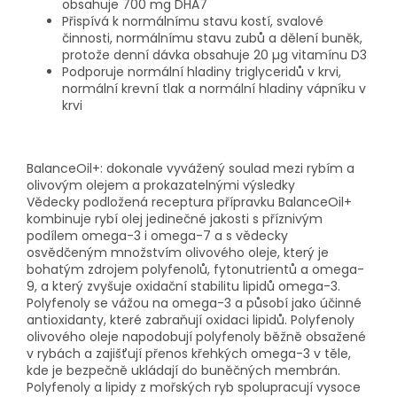
obsahuje 700 mg DHA7
Přispívá k normálnímu stavu kostí, svalové
činnosti, normálnímu stavu zubů a dělení buněk,
protože denní dávka obsahuje 20 µg vitamínu D3
Podporuje normální hladiny triglyceridů v krvi,
normální krevní tlak a normální hladiny vápníku v
krvi
BalanceOil+: dokonale vyvážený soulad mezi rybím a
olivovým olejem a prokazatelnými výsledky
Vědecky podložená receptura přípravku BalanceOil+
kombinuje rybí olej jedinečné jakosti s příznivým
podílem omega-3 i omega-7 a s vědecky
osvědčeným množstvím olivového oleje, který je
bohatým zdrojem polyfenolů, fytonutrientů a omega-
9, a který zvyšuje oxidační stabilitu lipidů omega-3.
Polyfenoly se vážou na omega-3 a působí jako účinné
antioxidanty, které zabraňují oxidaci lipidů. Polyfenoly
olivového oleje napodobují polyfenoly běžně obsažené
v rybách a zajišťují přenos křehkých omega-3 v těle,
kde je bezpečně ukládají do buněčných membrán.
Polyfenoly a lipidy z mořských ryb spolupracují vysoce