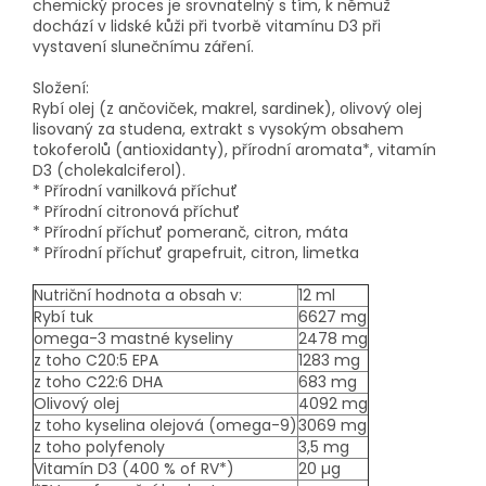
chemický proces je srovnatelný s tím, k němuž
dochází v lidské kůži při tvorbě vitamínu D3 při
vystavení slunečnímu záření.
Složení:
Rybí olej (z ančoviček, makrel, sardinek), olivový olej
lisovaný za studena, extrakt s vysokým obsahem
tokoferolů (antioxidanty), přírodní aromata*, vitamín
D3 (cholekalciferol).
* Přírodní vanilková příchuť
* Přírodní citronová příchuť
* Přírodní příchuť pomeranč, citron, máta
* Přírodní příchuť grapefruit, citron, limetka
Nutriční hodnota a obsah v:
12 ml
Rybí tuk
6627 mg
omega-3 mastné kyseliny
2478 mg
z toho C20:5 EPA
1283 mg
z toho C22:6 DHA
683 mg
Olivový olej
4092 mg
z toho kyselina olejová (omega-9)
3069 mg
z toho polyfenoly
3,5 mg
Vitamín D3 (400 % of RV*)
20 µg