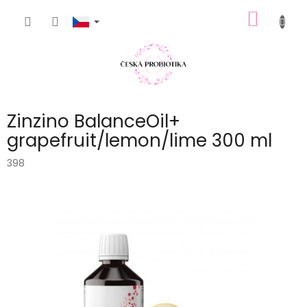
Přejít
NÁKUP
na
obsah
KOŠÍK
Zinzino BalanceOil+
grapefruit/lemon/lime 300 ml
398