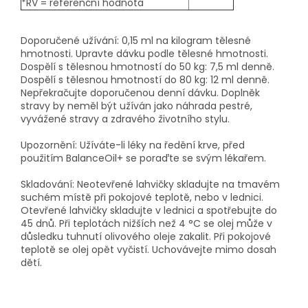
*RV = referenční hodnota
Doporučené užívání: 0,15 ml na kilogram tělesné
hmotnosti. Upravte dávku podle tělesné hmotnosti.
Dospělí s tělesnou hmotností do 50 kg: 7,5 ml denně.
Dospělí s tělesnou hmotností do 80 kg: 12 ml denně.
Nepřekračujte doporučenou denní dávku. Doplněk
stravy by neměl být užíván jako náhrada pestré,
vyvážené stravy a zdravého životního stylu.
Upozornění: Užíváte-li léky na ředění krve, před
použitím BalanceOil+ se poraďte se svým lékařem.
Skladování: Neotevřené lahvičky skladujte na tmavém
suchém místě při pokojové teplotě, nebo v lednici.
Otevřené lahvičky skladujte v lednici a spotřebujte do
45 dnů. Při teplotách nižších než 4 °C se olej může v
důsledku tuhnutí olivového oleje zakalit. Při pokojové
teplotě se olej opět vyčistí. Uchovávejte mimo dosah
dětí.