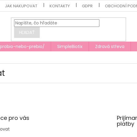
JAK NAKUPOVAT
KONTAKTY
GDPR
OBCHODNÍ POD
HĽADAŤ
/probio-nebo-prebio/
SimpleBiotix
Zdravá střeva
at
ce pro vás
Prijíma
platby
povat