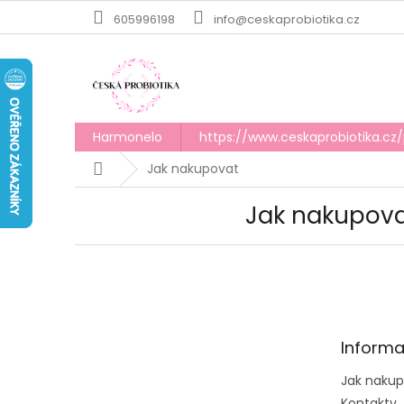
Prejsť
605996198
info@ceskaprobiotika.cz
na
obsah
Harmonelo
https://www.ceskaprobiotika.cz
Domov
Jak nakupovat
Jak nakupov
Z
á
p
ä
t
Informa
i
e
Jak naku
Kontakty