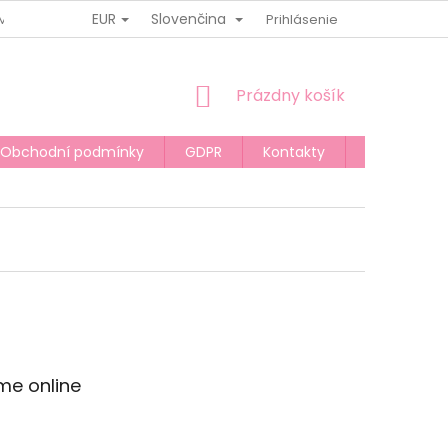
EUR
Slovenčina
MÍNKY
MOJA OBJEDNÁVKA
Prihlásenie
NÁKUPNÝ
Prázdny košík
KOŠÍK
Obchodní podmínky
GDPR
Kontakty
BLOG
me online