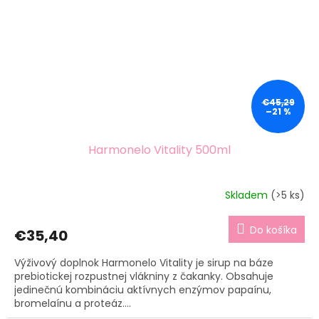
€45,29
–21 %
Harmonelo Vitality 500ml
Skladem
(>5 ks)
Do košíka
€35,40
Výživový doplnok Harmonelo Vitality je sirup na báze
prebiotickej rozpustnej vlákniny z čakanky. Obsahuje
jedinečnú kombináciu aktívnych enzýmov papaínu,
bromelaínu a proteáz....