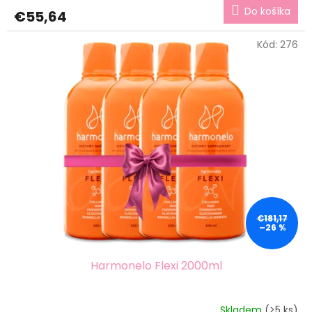
Do košíka
€55,64
Kód:
276
€181,17
–26 %
Harmonelo Flexi 2000ml
Skladem
(>5 ks)