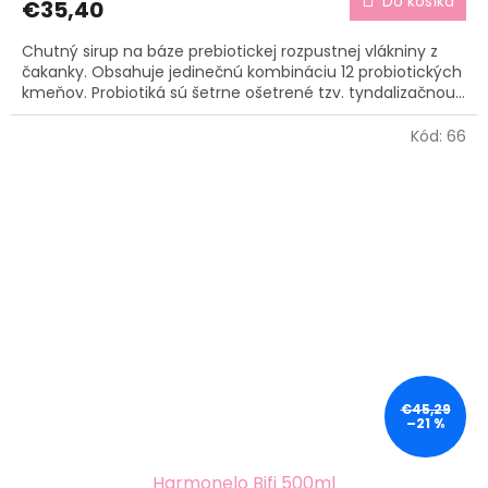
Do košíka
€35,40
Chutný sirup na báze prebiotickej rozpustnej vlákniny z
čakanky. Obsahuje jedinečnú kombináciu 12 probiotických
kmeňov. Probiotiká sú šetrne ošetrené tzv. tyndalizačnou...
Kód:
66
€45,29
–21 %
Harmonelo Bifi 500ml