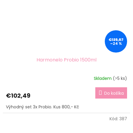
€135,87
–24 %
Harmonelo Probio 1500ml
Skladem
(>5 ks)
Do košíka
€102,49
Výhodný set 3x Probio. Kus 800,- Kč
Kód:
387