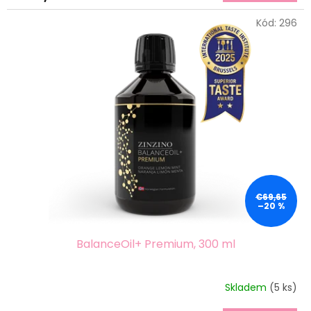
Kód:
296
€69,65
–20 %
BalanceOil+ Premium, 300 ml
Skladem
(5 ks)