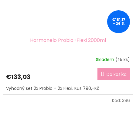
€181,17
–26 %
Harmonelo Probio+Flexi 2000ml
Skladem
(>5 ks)
Do košíka
€133,03
Výhodný set 2x Probio + 2x Flexi. Kus 790,-Kč
Kód:
386