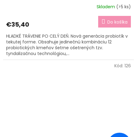
Skladem
(>5 ks)
Do košíka
€35,40
HLADKÉ TRÁVENIE PO CELÝ DEŇ. Nová generácia probiotík v
tekutej forme. Obsahuje jedinečnú kombináciu 12
probiotických kmeňov šetrne ošetrených tzv.
tyndalizačnou technológiou,...
Kód:
126