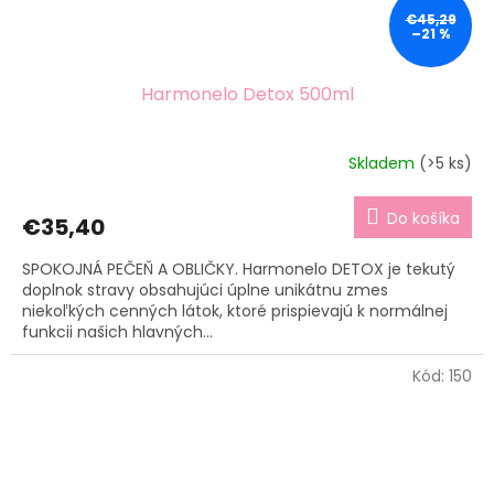
€45,29
–21 %
Harmonelo Detox 500ml
Skladem
(>5 ks)
Do košíka
€35,40
SPOKOJNÁ PEČEŇ A OBLIČKY. Harmonelo DETOX je tekutý
doplnok stravy obsahujúci úplne unikátnu zmes
niekoľkých cenných látok, ktoré prispievajú k normálnej
funkcii našich hlavných...
Kód:
150