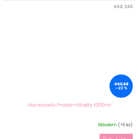
Kód:
246
€90,58
–22 %
Harmonelo Probio+Vitality 1000ml
Skladem
(>5 ks)