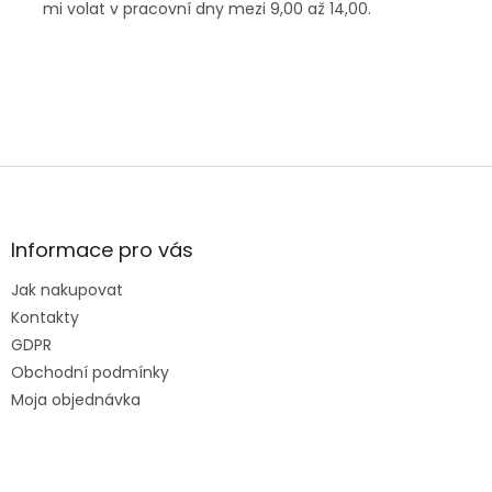
mi volat v pracovní dny mezi 9,00 až 14,00.
Z
á
p
ä
Informace pro vás
t
Jak nakupovat
i
e
Kontakty
GDPR
Obchodní podmínky
Moja objednávka