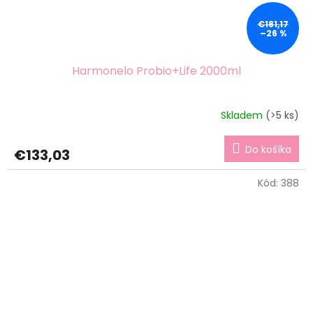
€181,17
–26 %
Harmonelo Probio+Life 2000ml
Skladem
(>5 ks)
Do košíka
€133,03
Kód:
388