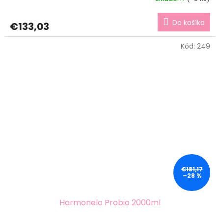
Do košíka
€133,03
Kód:
249
€181,17
–28 %
Harmonelo Probio 2000ml