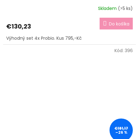
Skladem
(>5 ks)
Do košíka
€130,23
Výhodný set 4x Probio. Kus 795,-Kč
Kód:
396
€181,17
–26 %