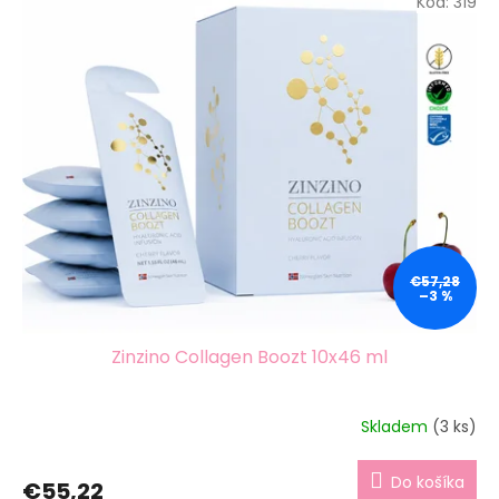
Kód:
319
e
m
o
b
c
h
o
d
ě
€57,28
–3 %
Zinzino Collagen Boozt 10x46 ml
Skladem
(3 ks)
Do košíka
€55,22