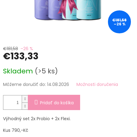
€181,58
–26 %
€181,58
–26 %
€133,33
Jednotková
Skladem
(>5 ks)
cena:
Môžeme doručiť do:
14.08.2026
Možnosti doručenia
Pridať do košíka
Výhodný set 2x Probio + 2x Flexi.
Kus 790,-Kč