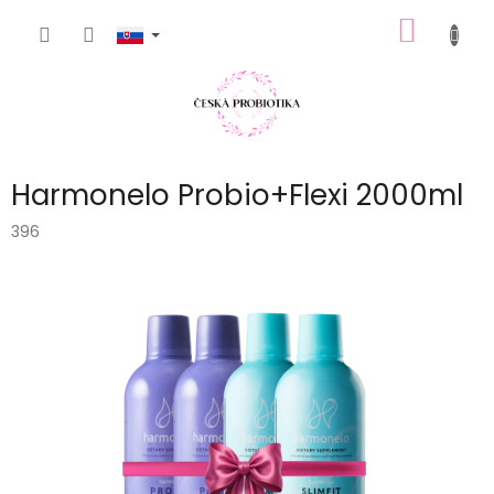
Prejsť
NÁKU
na
obsah
KOŠÍK
Harmonelo Probio+Flexi 2000ml
396