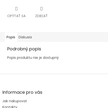
OPÝTAŤ SA
ZDIEĽAŤ
Popis
Diskusia
Podrobný popis
Popis produktu nie je dostupný
Z
á
p
ä
Informace pro vás
t
Jak nakupovat
i
Kontakty