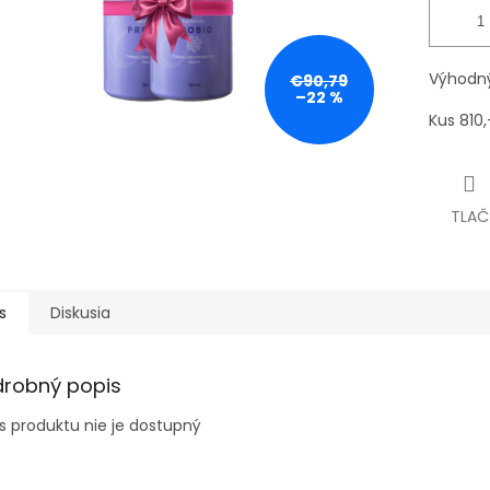
Výhodný
€90,79
–22 %
Kus 810,
TLAČ
s
Diskusia
drobný popis
s produktu nie je dostupný