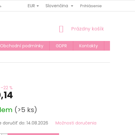
EUR
Slovenčina
MÍNKY
MOJA OBJEDNÁVKA
Prihlásenie
NÁKUPNÝ
Prázdny košík
KOŠÍK
Obchodní podmínky
GDPR
Kontakty
BLOG
–22 %
,14
ová
adem
(>5 ks)
doručiť do:
14.08.2026
Možnosti doručenia