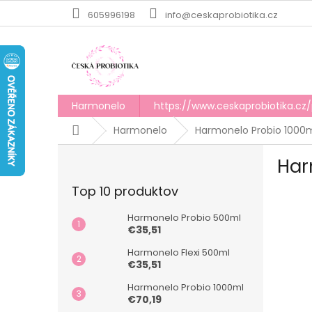
Prejsť
605996198
info@ceskaprobiotika.cz
na
obsah
Harmonelo
https://www.ceskaprobiotika.cz
Domov
Harmonelo
Harmonelo Probio 1000
B
Har
o
č
Top 10 produktov
n
ý
Harmonelo Probio 500ml
p
€35,51
a
Harmonelo Flexi 500ml
n
€35,51
e
l
Harmonelo Probio 1000ml
€70,19