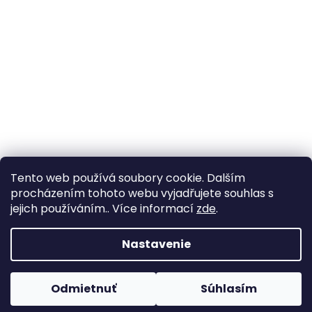
Tento web používá soubory cookie. Dalším
procházením tohoto webu vyjadřujete souhlas s
jejich používáním.. Více informací
zde
.
Vytvoril Shoptet
Nastavenie
Copyright 2026
ceskaprobiotika.cz
. Všetky práva
Odmietnuť
Súhlasím
vyhradené.