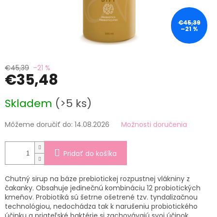
€45,39
–21 %
€45,39
–21 %
€35,48
Jednotková
Skladem
(>5 ks)
cena:
Môžeme doručiť do:
14.08.2026
Možnosti doručenia
Pridať do košíka
Chutný sirup na báze prebiotickej rozpustnej vlákniny z
čakanky. Obsahuje jedinečnú kombináciu 12 probiotických
kmeňov. Probiotiká sú šetrne ošetrené tzv. tyndalizačnou
technológiou, nedochádza tak k narušeniu probiotického
účinku a priateľské baktérie si zachovávajú svoj účinok.