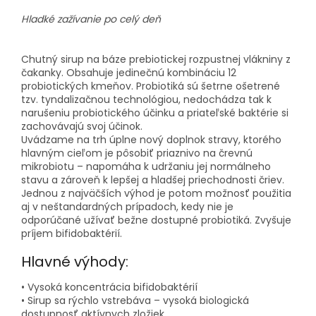
Hladké zažívanie po celý deň
Chutný sirup na báze prebiotickej rozpustnej vlákniny z
čakanky. Obsahuje jedinečnú kombináciu 12
probiotických kmeňov. Probiotiká sú šetrne ošetrené
tzv. tyndalizačnou technológiou, nedochádza tak k
narušeniu probiotického účinku a priateľské baktérie si
zachovávajú svoj účinok.
Uvádzame na trh úplne nový doplnok stravy, ktorého
hlavným cieľom je pôsobiť priaznivo na črevnú
mikrobiotu – napomáha k udržaniu jej normálneho
stavu a zároveň k lepšej a hladšej priechodnosti čriev.
Jednou z najväčších výhod je potom možnosť použitia
aj v neštandardných prípadoch, kedy nie je
odporúčané užívať bežne dostupné probiotiká. Zvyšuje
príjem bifidobaktérií.
Hlavné výhody:
• Vysoká koncentrácia bifidobaktérií
• Sirup sa rýchlo vstrebáva – vysoká biologická
dostupnosť aktívnych zložiek