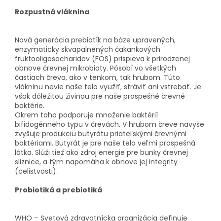
Rozpustná vláknina
Nová generácia prebiotík na báze upravených,
enzymaticky skvapalnených čakankových
fruktooligosacharidov (FOS) prispieva k prirodzenej
obnove črevnej mikrobioty. Pôsobí vo všetkých
častiach čreva, ako v tenkom, tak hrubom. Túto
vlákninu nevie naše telo využiť, stráviť ani vstrebať. Je
však dôležitou živinou pre naše prospešné črevné
baktérie.
Okrem toho podporuje množenie baktérií
bifidogénneho typu v črevách. V hrubom čreve navyše
zvyšuje produkciu butyrátu priateľskými črevnými
baktériami. Butyrát je pre naše telo veľmi prospešná
látka. Slúži tiež ako zdroj energie pre bunky črevnej
sliznice, a tým napomáha k obnove jej integrity
(celistvosti).
Probiotiká a prebiotiká
WHO – Svetová zdravotnícka organizácia definuje