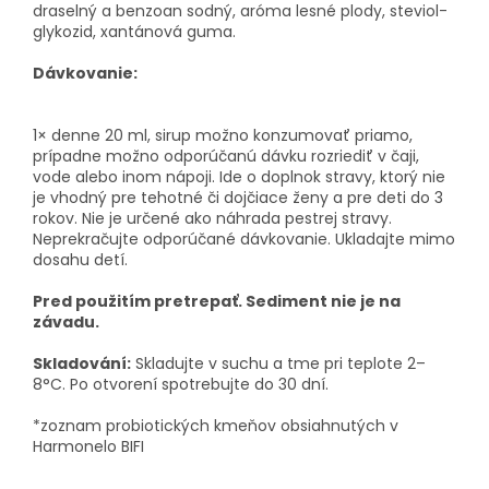
draselný a benzoan sodný, aróma lesné plody, steviol-
glykozid, xantánová guma.
Dávkovanie:
1× denne 20 ml, sirup možno konzumovať priamo,
prípadne možno odporúčanú dávku rozriediť v čaji,
vode alebo inom nápoji. Ide o doplnok stravy, ktorý nie
je vhodný pre tehotné či dojčiace ženy a pre deti do 3
rokov. Nie je určené ako náhrada pestrej stravy.
Neprekračujte odporúčané dávkovanie. Ukladajte mimo
dosahu detí.
Pred použitím pretrepať. Sediment nie je na
závadu.
Skladování:
Skladujte v suchu a tme pri teplote 2–
8°C. Po otvorení spotrebujte do 30 dní.
*zoznam probiotických kmeňov obsiahnutých v
Harmonelo BIFI