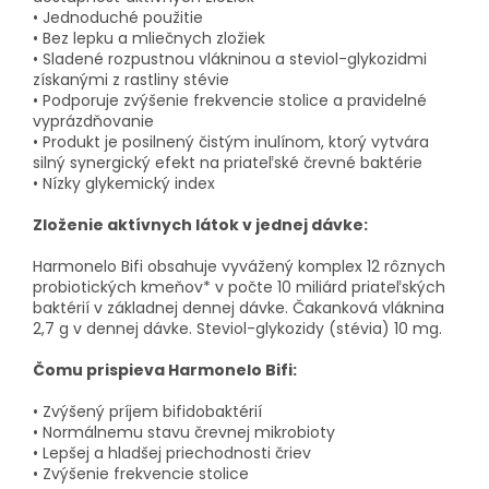
• Jednoduché použitie
• Bez lepku a mliečnych zložiek
• Sladené rozpustnou vlákninou a steviol-glykozidmi
získanými z rastliny stévie
• Podporuje zvýšenie frekvencie stolice a pravidelné
vyprázdňovanie
• Produkt je posilnený čistým inulínom, ktorý vytvára
silný synergický efekt na priateľské črevné baktérie
• Nízky glykemický index
Zloženie aktívnych látok v jednej dávke:
Harmonelo Bifi obsahuje vyvážený komplex 12 rôznych
probiotických kmeňov* v počte 10 miliárd priateľských
baktérií v základnej dennej dávke. Čakanková vláknina
2,7 g v dennej dávke. Steviol-glykozidy (stévia) 10 mg.
Čomu prispieva Harmonelo Bifi:
• Zvýšený príjem bifidobaktérií
• Normálnemu stavu črevnej mikrobioty
• Lepšej a hladšej priechodnosti čriev
• Zvýšenie frekvencie stolice