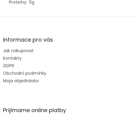
Proteíny
0g
Z
á
p
ä
Informace pro vás
t
Jak nakupovat
i
e
Kontakty
GDPR
Obchodní podmínky
Moja objednávka
Prijímame online platby