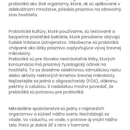
probiotiká ako živé organizmy, ktoré, ak sú aplikované v
adekvátnom množstve, pôsobia priaznivo na zdravotný
stav hostiteľa.
Probiotické kultúry, ktoré používame, sú testované a
bezpečné priateľské baktérie, ktoré prirodzene obývajú
ľudské tráviace ústrojenstvo. Všeobecne sú probiotiká
chápané ako látky priaznivo ovplyvňujúce vývoj črevnej
mikrobioty.
Prebiotiká sú pre človeka nestráviteľné látky, ktorých
konzumácia má priaznivý fyziologický účinok na
hostiteľa. To sa dosiahne selektívnou stimuláciou rastu
alebo aktivity niektorých kmeňov črevnej mikrobioty.
Najčastejšie sa jedná o oligosacharidy (FOS), vlákninu,
pektíny a celulózu. S nadsázkou možno povedať, že
prebiotiká sú potravou pre probiotiká.
Mikrobiálne spoločenstvá sú jedny z najstarších
organizmov a súčasť nášho sveta. Nachádzajú sa
všade. Vo vzduchu, vo vode, v potrave aj vnútri nášho
tela. Preto je dobré žiť s nimi v harmónii.