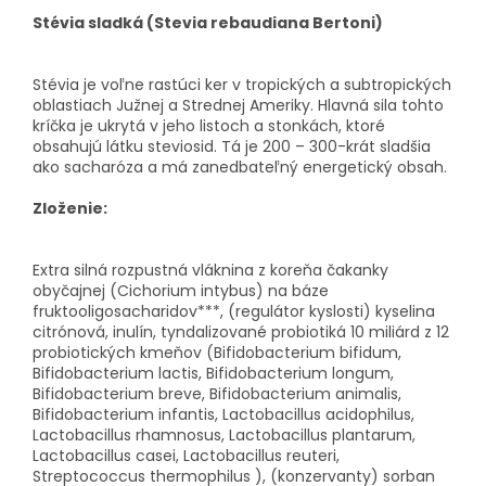
Stévia sladká (Stevia rebaudiana Bertoni)
Stévia je voľne rastúci ker v tropických a subtropických
oblastiach Južnej a Strednej Ameriky. Hlavná sila tohto
kríčka je ukrytá v jeho listoch a stonkách, ktoré
obsahujú látku steviosid. Tá je 200 – 300-krát sladšia
ako sacharóza a má zanedbateľný energetický obsah.
Zloženie:
Extra silná rozpustná vláknina z koreňa čakanky
obyčajnej (Cichorium intybus) na báze
fruktooligosacharidov***, (regulátor kyslosti) kyselina
citrónová, inulín, tyndalizované probiotiká 10 miliárd z 12
probiotických kmeňov (Bifidobacterium bifidum,
Bifidobacterium lactis, Bifidobacterium longum,
Bifidobacterium breve, Bifidobacterium animalis,
Bifidobacterium infantis, Lactobacillus acidophilus,
Lactobacillus rhamnosus, Lactobacillus plantarum,
Lactobacillus casei, Lactobacillus reuteri,
Streptococcus thermophilus ), (konzervanty) sorban