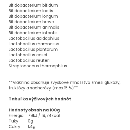
Bifidobacterium bifidum
Bifidobacterium lactis
Bifidobacterium longum
Bifidobacterium breve
Bifidobacterium animalis
Bifidobacterium infantis
Lactobacillus acidophilus
Lactobacillus rhamnosus
Lactobacillus plantarum
Lactobacillus casei
Lactobacillus reuteri
Streptococcus thermophilus
**Vláknina obsahuje zvyškové množstvo zmesi glukózy,
fruktózy a sacharózy (max.15 %)**
Tabuľka výživových hodnôt
Hodnoty
obsah na 100g
Energia
79kJ / 19,74kcal
Tuky
0g
Cukry
1,4g