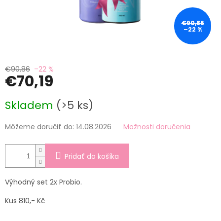
€90,86
–22 %
€90,86
–22 %
€70,19
Jednotková
Skladem
(>5 ks)
cena:
Môžeme doručiť do:
14.08.2026
Možnosti doručenia
Pridať do košíka
Výhodný set 2x Probio.
Kus 810,- Kč