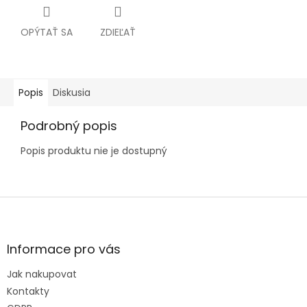
OPÝTAŤ SA
ZDIEĽAŤ
Popis
Diskusia
Podrobný popis
Popis produktu nie je dostupný
Z
á
p
ä
Informace pro vás
t
Jak nakupovat
i
e
Kontakty